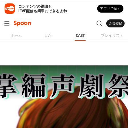
コンテンツの視聴も

アプリで聴く
LIVE配信も簡単にできるよ👍
会員登録
ホーム
LIVE
CAST
プレイリスト