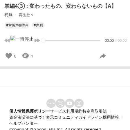
掌編4③ : 変わったもの、変わらないもの【A】
朽無
再生数 9
#掌編声劇祭4
#声劇
00:00
00:00
8
1
個人情報保護ポリシー
サービス利用規約
特定商取引法
資金決済法に基づく表示
コミュニティガイドライン
採用情報
ヘルプセンター
Copyright ©
SpoonLabs Inc.
All rights reserved.