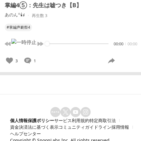
掌編4⑤：先生は嘘つき【B】
あのん꙳🕯𝓫
再生数 3
#掌編声劇祭4
00:00
00:00
3
1
個人情報保護ポリシー
サービス利用規約
特定商取引法
資金決済法に基づく表示
コミュニティガイドライン
採用情報
ヘルプセンター
Copyright ©
SpoonLabs Inc.
All rights reserved.