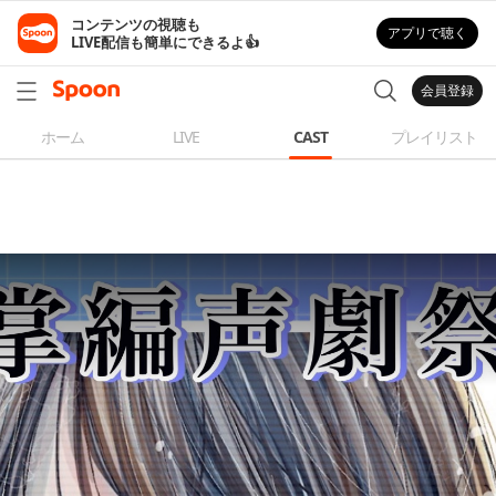
コンテンツの視聴も

アプリで聴く
LIVE配信も簡単にできるよ👍
会員登録
ホーム
LIVE
CAST
プレイリスト