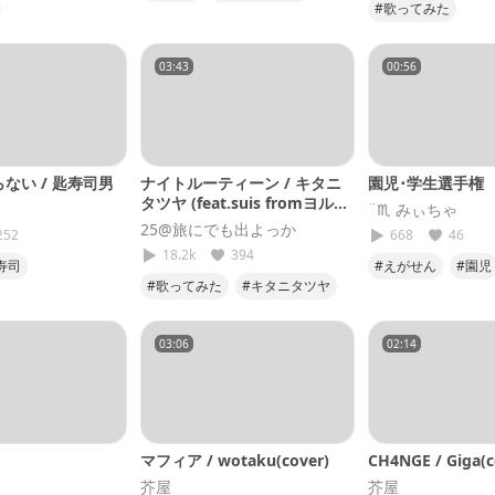
#歌ってみた
#大好きだよ
イト・リフレクション
#私が明日死ぬな
ndam
#25
#キタニタツヤ
03:43
00:56
NNOLEMON
#cover
ない / 匙寿司男
ナイトルーティーン / キタニ
園児･学生選手権
タツヤ (feat.suis fromヨルシ
¨♏︎ みぃちゃ
カ)
25@旅にでも出よっか
252
668
46
18.2k
394
寿司
#えがせん
#園児
#歌ってみた
#キタニタツヤ
#選手権
#デュ
#ナイトルーティーン
#25
#cover
03:06
02:14
マフィア / wotaku(cover)
CH4NGE / Giga(c
芥屋
芥屋