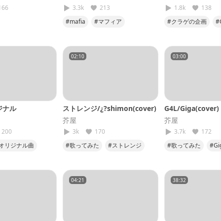
166
3.3k
213
1.8k
138
#mafia
#マフィア
#クラゲの企画
#
#歌ってみた
#wotaku
#CH4NGE
#低
#低音
02:10
03:00
ジナル
ストレンジ/¿?shimon(cover)
G4L/Giga(cover)
芥屋
芥屋
200
3k
170
3.7k
172
#オリジナル曲
#歌ってみた
#ストレンジ
#歌ってみた
#Gi
ル
#shimon
#第3弾
#低音
#第5弾
灯物語
#うるさいな
04:21
38:32