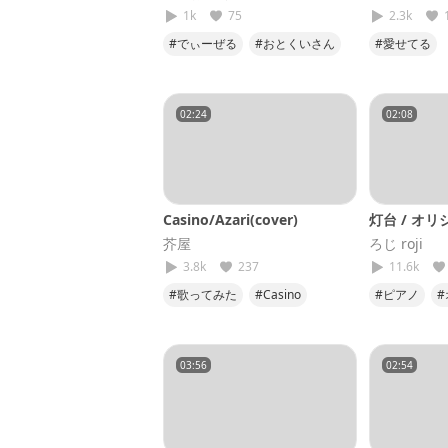
1k
75
2.3k
#でぃーぜる
#おとくいさん
#愛せてる
#メガテラゼロ
#コラボ
02:24
02:08
Casino/Azari(cover)
灯台 / オリ
芥屋
ろじ roji
3.8k
237
11.6k
#歌ってみた
#Casino
#ピアノ
#Azari
#オーリンオンミー
#オリジナ
#第2弾
#わたしの
03:56
02:54