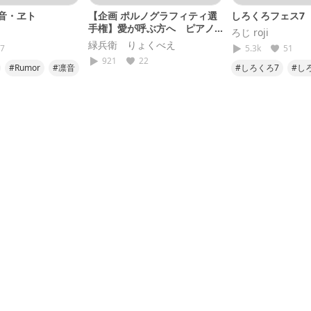
 凛音・ヱト
【企画 ポルノグラフィティ選
しろくろフェス7
手権】愛が呼ぶ方へ ピアノ
ろじ roji
はぽむちゃん
緑兵衛 りょくべえ
7
5.3k
51
921
22
#Rumor
#凛音
#しろくろ7
#し
#オリジナル
#ピアノ弾き語り
#オリジナル曲