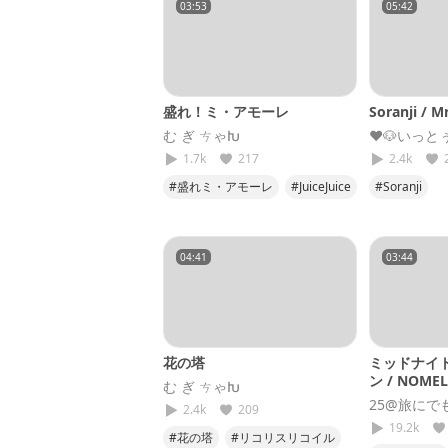
03:53
05:42
盛れ！ミ・アモーレ
Soranji / M
む ぎ ㄘゃԽ
♥🐶いっとぅ@
1.7k
217
2.4k
#盛れミ・アモーレ
#JuiceJuice
#Soranji
#ハロプロ
#ミセスグ
#歌ってみ
04:41
03:44
花の塔
ミッドナイ
ン / NOME
む ぎ ㄘゃԽ
(cover)
25@旅にで
2.4k
209
19.2k
#花の塔
#リコリスリコイル