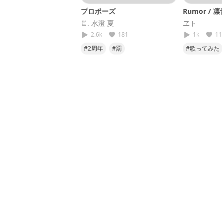
プロポーズ
Rumor /
♖. 水澄 夏
ヱト
2.6k
181
1k
11
#2周年
#罰
#歌ってみた
#ヱト