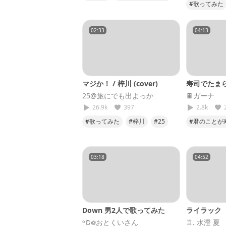
#歌ってみた
#さユり
#ミッドナ
#機動戦士Gu
02:33
04:13
#NOMELO
マジか！ / 梓川 (cover)
寿司でたまら
25@旅にでも出よっか
🍫ガーナ
26.9k
397
2.8k
#歌ってみた
#梓川
#25
#君のことが
#cover
#マジか
03:18
04:52
Down 男2人で歌ってみた
ライラック
ᵒՇ᪤おとくいさん
♖. 水澄 夏