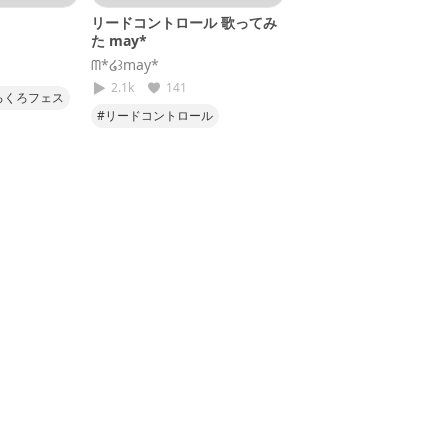
リードコントロール 歌ってみ
た may*
‪ᗰ*໒꒱may*
2.1k
141
ろくろフェス
#リードコントロール
#歌ってみた
#あじのおと
#めいうた
#なるみや