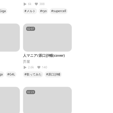
6k
388
Giga
#メルト
#ryo
#supercell
音
#弾き語り
#25
02:07
人マニア/原口沙輔(cover)
芥屋
2.6k
140
ga
#G4L
#歌ってみた
#原口沙輔
#人マニア
#すまんね
#第4弾
02:23