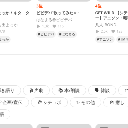
3位
4位
っか / キタニタ
ビビデバ 歌ってみた⟡.·
GET WILD 【
)
ー】アニソン・昭
はなまる@ビビデバ
ット曲歌ってみた
も出よっか
凡人-BOND-
1.3k
116
378
2.5k
128
#ビビデバ
#はなまる
よっか
#アニソン
#TM
#歌ってみた
#星街すいせい
ツヤ
#歌ってみた
#懐メロ
#歌っ
#ホロライブ
25
#俺のヒットスタ
 弾き語り
🎬 声劇
📚 本/朗読
🗣 雑談

💡 企画/宣伝
💭 シチュボ
✨ その他
🌼 癒し
国語