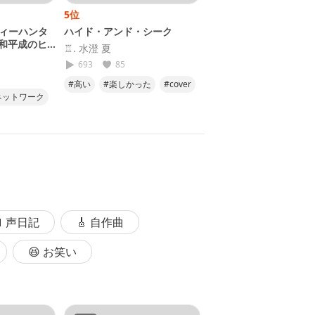
5位
6位
シティーハンタ
ハイド・アンド・シーク
在るべき形
和平成のヒ
♖. 水澄 夏
でぃーぜる@在るべき形
！
693
85
431
83
#高い
#楽しかった
#cover
#歌ってみた
#UVERwor
ネットワーク
#最高
#Ajitama
#shota
てみた
#でぃーぜる
ジオ
 声日記
🎸 自作曲
😆 お笑い