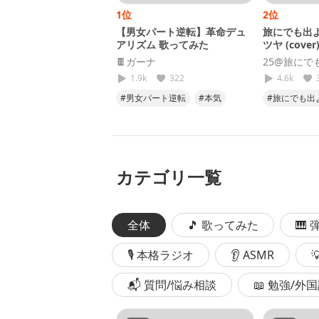
1位
2位
【男女パート逆転】革命デュ
旅にでも出よ
アリズム 歌ってみた
ツヤ (cover
🍫ガーナ
25@旅にで
1.9k
322
4.6k
#男女パート逆転
#本気
#旅にでも出
#努力
#気合い
#キタニタ
#cover
#
カテゴリ一覧
全体
🎵 歌ってみた
🎹
🎙 本格ラジオ
👂 ASMR
📬 質問/悩み相談
📖 勉強/外