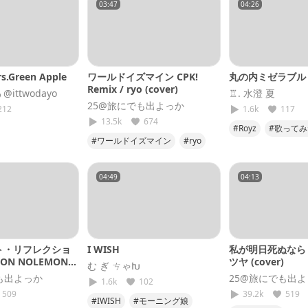
03:47
04:26
rs.Green Apple
ワールドイズマイン CPK!
丸の内ミゼラブル
Remix / ryo (cover)
ittwodayo
♖. 水澄 夏
25@旅にでも出よっか
212
1.6k
117
13.5k
674
#Royz
#歌ってみ
#ワールドイズマイン
#ryo
リーンアップル
#君の王子が
#超かぐや姫
#歌ってみた
た
#25
04:49
04:13
ト・リフレクショ
I WISH
私が明日死ぬなら 
LON NOLEMON
ツヤ (cover)
む ぎ ㄘゃԽ
も出よっか
25@旅にでも出
1.6k
102
509
39.2k
519
#IWISH
#モーニング娘