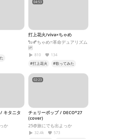
04:53
打上花火/viva×ちゃめ
🐑🍂ちゃめෆ‪革命デュアリズム
🆙
810
134
た
#打上花火
#歌ってみた
#DAOKO
#米津玄師
#えがせん
02:23
/ キタニタ
チェリーポップ / DECO*27
(cover)
よっか
25@旅にでも出よっか
32.4k
573