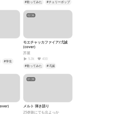
#歌ってみた
#チェリーポップ
ら
#25
#cover
#DECO27
#25
02:36
モエチャッカファイア/弌誠
(cover)
芥屋
5.3k
433
#学生
#歌ってみた
#弌誠
クシ
#モエチャッカファイア
#笑顔であっぷっぷ
#第1弾
01:39
over)
メルト 弾き語り
25@旅にでも出よっか