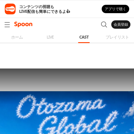
コンテンツの視聴も

アプリで聴く
LIVE配信も簡単にできるよ👍
会員登録
ホーム
LIVE
CAST
プレイリスト