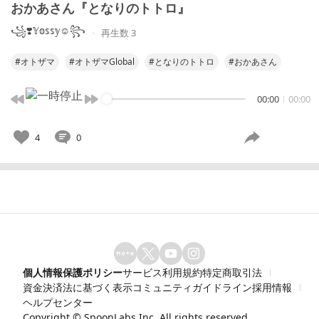
おかあさん『となりのトトロ』
꧁❣️𝕐𝕠𝕤𝕤𝕪☺︎꧂
再生数 3
#オトザマ
#オトザマGlobal
#となりのトトロ
#おかあさん
00:00
00:00
4
0
個人情報保護ポリシー
サービス利用規約
特定商取引法
資金決済法に基づく表示
コミュニティガイドライン
採用情報
ヘルプセンター
Copyright ©
SpoonLabs Inc.
All rights reserved.