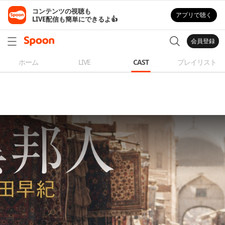
コンテンツの視聴も

アプリで聴く
LIVE配信も簡単にできるよ👍
会員登録
ホーム
LIVE
CAST
プレイリスト