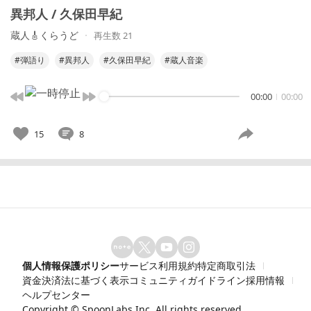
異邦人 / 久保田早紀
蔵人🎸くらうど
再生数 21
#弾語り
#異邦人
#久保田早紀
#蔵人音楽
00:00
00:00
15
8
個人情報保護ポリシー
サービス利用規約
特定商取引法
資金決済法に基づく表示
コミュニティガイドライン
採用情報
ヘルプセンター
Copyright ©
SpoonLabs Inc.
All rights reserved.