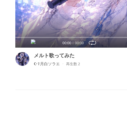
00:00
00:00
メルト歌ってみた
☪︎☦︎︎月白ソラエ
再生数 2