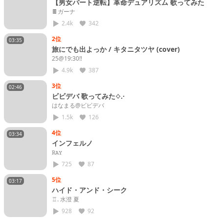
【男女パート逆転】革命デュアリズム 歌ってみた
🍫ガーナ
2.4k
342
2位
03:35
旅にでも出よっか / キタニタツヤ (cover)
25@19:30‼️
4.9k
387
3位
02:46
ビビデバ 歌ってみた⟡.·
はなまる@ビビデバ
1.5k
126
4位
03:34
インフェルノ
𝚁𝙰𝚈
725
87
5位
03:17
ハイド・アンド・シーク
♖. 水澄 夏
928
92