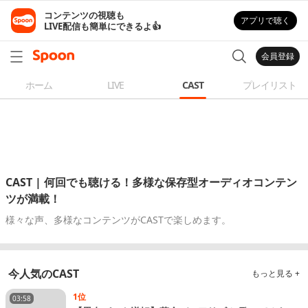
コンテンツの視聴も

アプリで聴く
LIVE配信も簡単にできるよ👍
会員登録
ホーム
LIVE
CAST
プレイリスト
CAST | 何回でも聴ける！多様な保存型オーディオコンテン
ツが満載！
様々な声、多様なコンテンツがCASTで楽しめます。
今人気のCAST
もっと見る +
1位
03:58