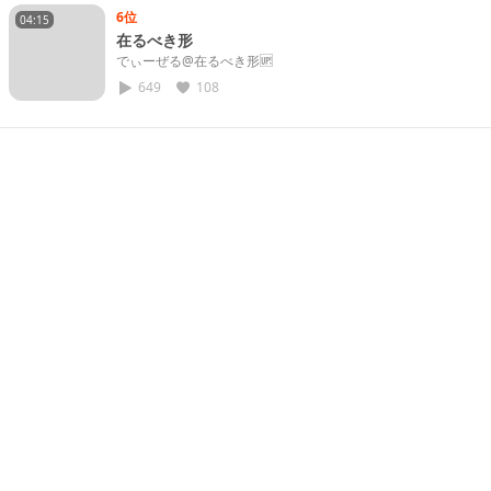
6位
04:15
在るべき形
でぃーぜる@在るべき形🆙
649
108