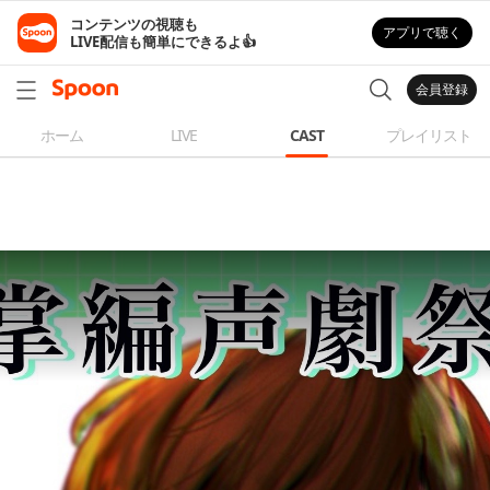
コンテンツの視聴も

アプリで聴く
LIVE配信も簡単にできるよ👍
会員登録
ホーム
LIVE
CAST
プレイリスト