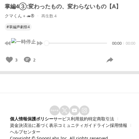
掌編4③:変わったもの、変わらないもの【A】
クマくん＋🦔®
再生数 4
#掌編声劇祭4
00:00
00:00
3
2
個人情報保護ポリシー
サービス利用規約
特定商取引法
資金決済法に基づく表示
コミュニティガイドライン
採用情報
ヘルプセンター
Copyright ©
SpoonLabs Inc.
All rights reserved.