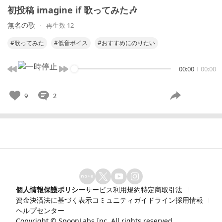
初投稿 imagine if 歌ってみた🎶
無名の歌
再生数 12
#歌ってみた
#低音ボイス
#おすすめにのりたい
00:00
00:00
9
2
個人情報保護ポリシー
サービス利用規約
特定商取引法
資金決済法に基づく表示
コミュニティガイドライン
採用情報
ヘルプセンター
Copyright ©
SpoonLabs Inc.
All rights reserved.