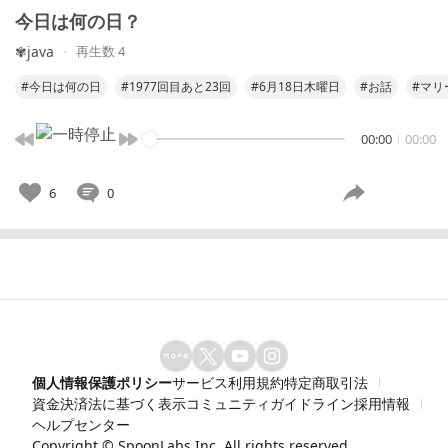
今日は何の日？
✾java
再生数 4
#今日は何の日
#1977回目あと23回
#6月18日木曜日
#お話
#マリ
00:00
00:00
6
0
個人情報保護ポリシー
サービス利用規約
特定商取引法
資金決済法に基づく表示
コミュニティガイドライン
採用情報
ヘルプセンター
Copyright ©
SpoonLabs Inc.
All rights reserved.