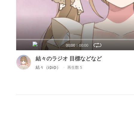
00:00
00:00
結々のラジオ 目標などなど
結々（ゆゆ）
再生数 5