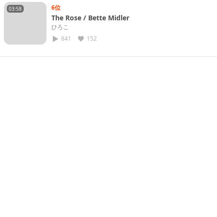
6位
03:58
The Rose / Bette Midler
ひろこ
841
152