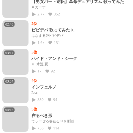
【男女パート逆転】革命デュアリズム 歌ってみた
🍫ガーナ
2.7k
352
2位
02:46
ビビデバ 歌ってみた⟡.·
はなまる@ビビデバ
1.6k
131
3位
03:17
ハイド・アンド・シーク
♖. 水澄 夏
1k
92
4位
03:34
インフェルノ
𝚁𝙰𝚈
880
94
5位
04:15
在るべき形
でぃーぜる@在るべき形🆙
756
114