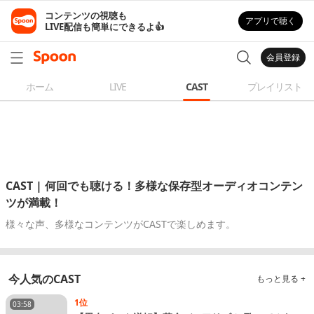
コンテンツの視聴も

アプリで聴く
LIVE配信も簡単にできるよ👍
会員登録
ホーム
LIVE
CAST
プレイリスト
CAST | 何回でも聴ける！多様な保存型オーディオコンテン
ツが満載！
様々な声、多様なコンテンツがCASTで楽しめます。
今人気のCAST
もっと見る +
1位
03:58