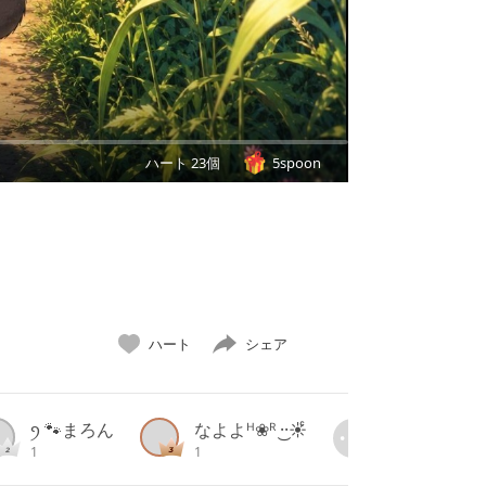
ハート 23個
5spoon
ハート
シェア
ꪆ 🐾まろん
なよよᴴ❀ᴿ ·͜·☀︎ͨ
1
1