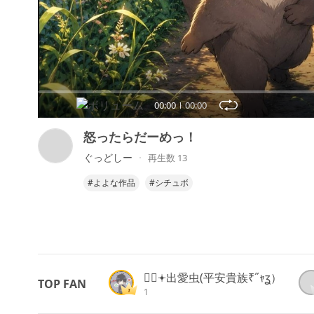
00:00
00:00
怒ったらだーめっ！
ぐっどしー
再生数 13
#よよな作品
#シチュボ
𝓓ᩚ𖥔出愛虫(平安貴族₹˝ｬʓ）
TOP FAN
1