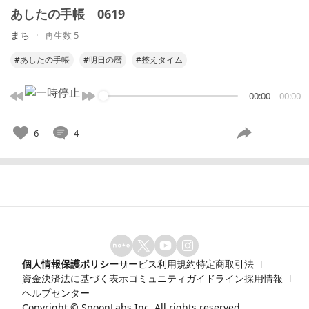
あしたの手帳 0619
まち
再生数 5
#あしたの手帳
#明日の暦
#整えタイム
00:00
00:00
6
4
個人情報保護ポリシー
サービス利用規約
特定商取引法
資金決済法に基づく表示
コミュニティガイドライン
採用情報
ヘルプセンター
Copyright ©
SpoonLabs Inc.
All rights reserved.