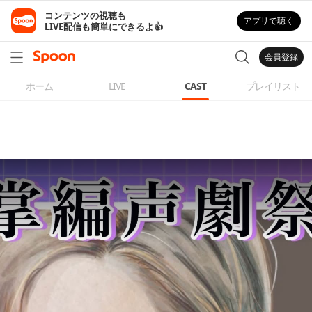
コンテンツの視聴も

アプリで聴く
LIVE配信も簡単にできるよ👍
会員登録
ホーム
LIVE
CAST
プレイリスト