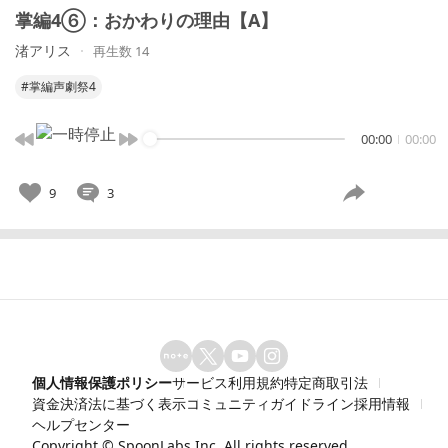
掌編4⑥：おかわりの理由【A】
渚アリス
再生数 14
#掌編声劇祭4
00:00
00:00
9
3
個人情報保護ポリシー
サービス利用規約
特定商取引法
資金決済法に基づく表示
コミュニティガイドライン
採用情報
ヘルプセンター
Copyright ©
SpoonLabs Inc.
All rights reserved.