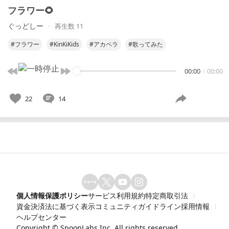
フラワー🌻
ぐっどしー
再生数 11
#フラワー
#KinKiKids
#アカペラ
#歌ってみた
00:00
00:00
22
14
個人情報保護ポリシー
サービス利用規約
特定商取引法
資金決済法に基づく表示
コミュニティガイドライン
採用情報
ヘルプセンター
Copyright ©
SpoonLabs Inc.
All rights reserved.