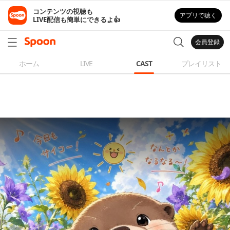
コンテンツの視聴も

アプリで聴く
LIVE配信も簡単にできるよ👍
会員登録
ホーム
LIVE
CAST
プレイリスト