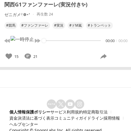
関西G1ファンファーレ(実況付き✨️)
再生数 24
ゼニガメ𓏲❁⋆⁺
#競馬
#ファンファーレ
#実況
#ドM嵐
#トランペット
00:00
00:00
15
21
個人情報保護ポリシー
サービス利用規約
特定商取引法
資金決済法に基づく表示
コミュニティガイドライン
採用情報
ヘルプセンター
Copyright ©
SpoonLabs Inc.
All rights reserved.