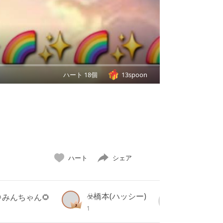
ハート 18個
13spoon
ハート
シェア
☣️橋本(ハッシー)
🌻みんちゃん🌻
1