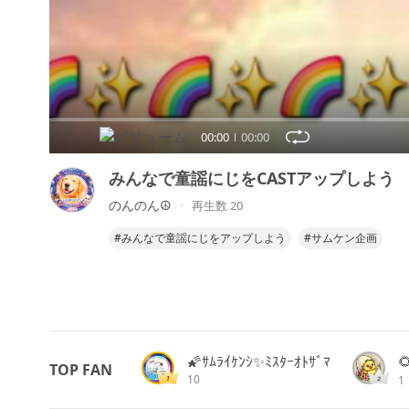
00:00
00:00
みんなで童謡にじをCASTアップしよう
のんのん☮️
再生数 20
#みんなで童謡にじをアップしよう
#サムケン企画
🌠ｻﾑﾗｲｹﾝｼ✨ﾐｽﾀｰｵﾄｻﾞﾏ
TOP FAN
10
1