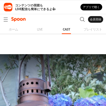
コンテンツの視聴も

アプリで聴く
LIVE配信も簡単にできるよ👍
会員登録
ホーム
LIVE
CAST
プレイリスト