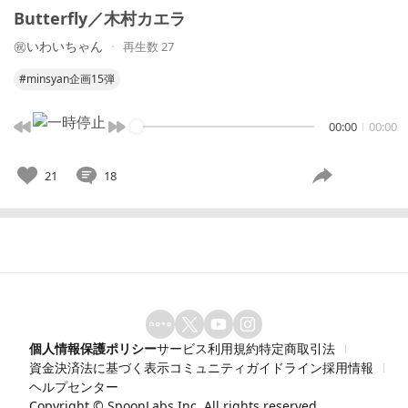
Butterfly／木村カエラ
㊗️いわいちゃん
再生数 27
#minsyan企画15弾
00:00
00:00
21
18
個人情報保護ポリシー
サービス利用規約
特定商取引法
資金決済法に基づく表示
コミュニティガイドライン
採用情報
ヘルプセンター
Copyright ©
SpoonLabs Inc.
All rights reserved.