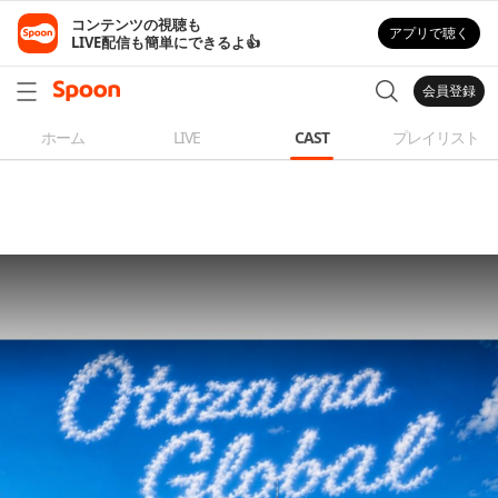
コンテンツの視聴も

アプリで聴く
LIVE配信も簡単にできるよ👍
会員登録
ホーム
LIVE
CAST
プレイリスト