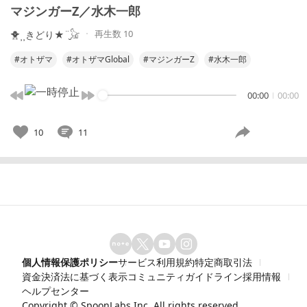
マジンガーZ／水木一郎
再生数 10
🐥⸒⸒きどり★¨̮𓃠
#オトザマ
#オトザマGlobal
#マジンガーZ
#水木一郎
00:00
00:00
10
11
個人情報保護ポリシー
サービス利用規約
特定商取引法
資金決済法に基づく表示
コミュニティガイドライン
採用情報
ヘルプセンター
Copyright ©
SpoonLabs Inc.
All rights reserved.