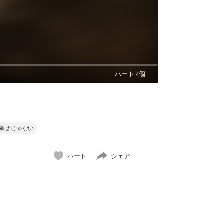
ハート 4個
幸せじゃない
ハート
シェア