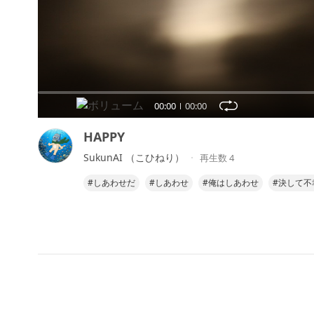
00:00
00:00
HAPPY
SukunAI （こひねり）
再生数 4
#しあわせだ
#しあわせ
#俺はしあわせ
#決して不