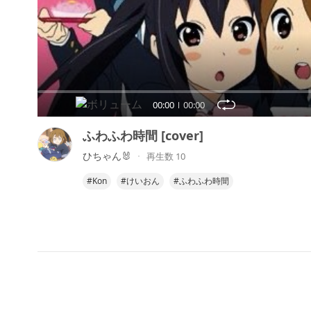
00:00
00:00
ふわふわ時間 [cover]
ひちゃん🐰
再生数 10
#Kon
#けいおん
#ふわふわ時間