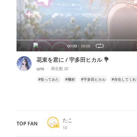
00:00
00:00
花束を君に / 宇多田ヒカル 💐
umi
再生数 20
#歌ってみた
#機材
#宇多田ヒカル
#存在してくれ
たこ
TOP FAN
10