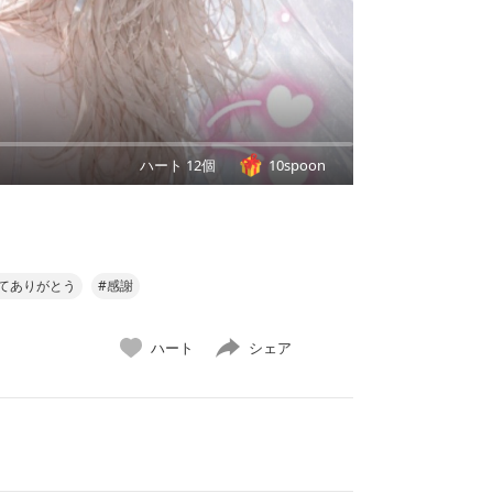
ハート 12個
10spoon
てありがとう
#感謝
ハート
シェア