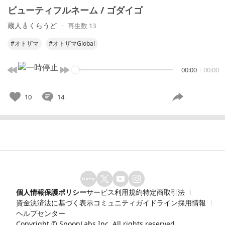
ビューティフルネーム / ゴダイゴ
蔵人🎸くらうど
再生数 13
#オトザマ
#オトザマGlobal
00:00
00:00
10
14
個人情報保護ポリシー
サービス利用規約
特定商取引法
資金決済法に基づく表示
コミュニティガイドライン
採用情報
ヘルプセンター
Copyright ©
SpoonLabs Inc.
All rights reserved.