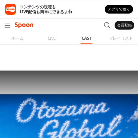
コンテンツの視聴も

アプリで聴く
LIVE配信も簡単にできるよ👍
会員登録
ホーム
LIVE
CAST
プレイリスト