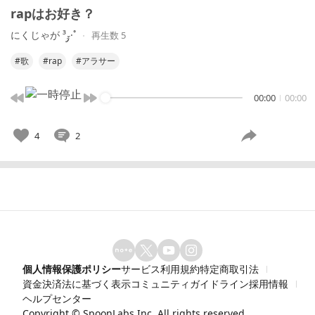
rapはお好き？
にくじゃが ³𝓏·˚
再生数 5
#歌
#rap
#アラサー
00:00
00:00
4
2
個人情報保護ポリシー
サービス利用規約
特定商取引法
資金決済法に基づく表示
コミュニティガイドライン
採用情報
ヘルプセンター
Copyright ©
SpoonLabs Inc.
All rights reserved.