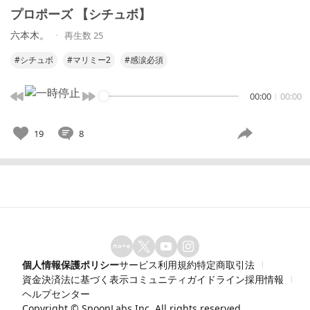
プロポーズ 【シチュボ】
六本木。
再生数 25
#シチュボ
#マリミー2
#感涙必須
00:00
00:00
19
8
個人情報保護ポリシー
サービス利用規約
特定商取引法
資金決済法に基づく表示
コミュニティガイドライン
採用情報
ヘルプセンター
Copyright ©
SpoonLabs Inc.
All rights reserved.