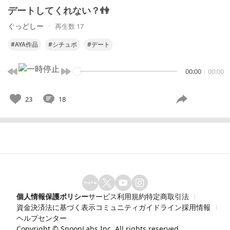
デートしてくれない？👫
ぐっどしー
再生数 17
#AYA作品
#シチュボ
#デート
00:00
00:00
23
18
個人情報保護ポリシー
サービス利用規約
特定商取引法
資金決済法に基づく表示
コミュニティガイドライン
採用情報
ヘルプセンター
Copyright ©
SpoonLabs Inc.
All rights reserved.