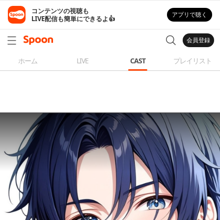
コンテンツの視聴も

アプリで聴く
LIVE配信も簡単にできるよ👍
会員登録
ホーム
LIVE
CAST
プレイリスト