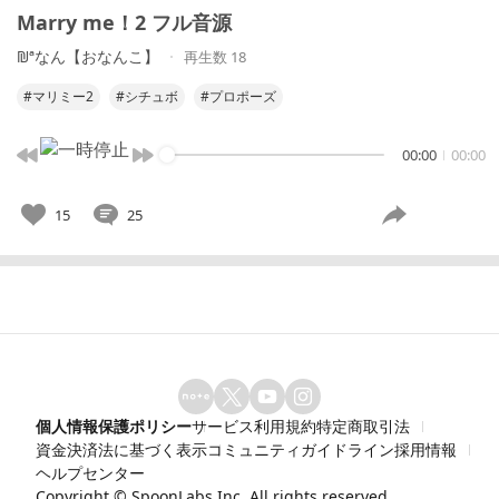
Marry me！2 フル音源
₪ªなん【おなんこ】
再生数 18
#マリミー2
#シチュボ
#プロポーズ
00:00
00:00
15
25
個人情報保護ポリシー
サービス利用規約
特定商取引法
資金決済法に基づく表示
コミュニティガイドライン
採用情報
ヘルプセンター
Copyright ©
SpoonLabs Inc.
All rights reserved.