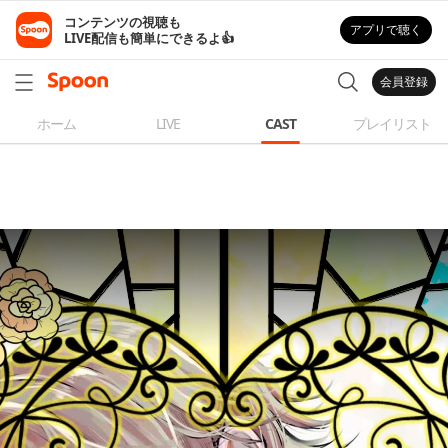
コンテンツの視聴も

アプリで聴く
LIVE配信も簡単にできるよ👍
会員登録
ホーム
LIVE
CAST
プレイリスト