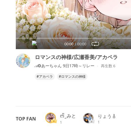
00:00
00:00
ロマンスの神様/広瀬香美/アカペラ
𝒜❂あーちゃん 9日17時～リレー
再生数 6
#アカペラ
#ロマンスの神様
ᰔᩚ ̫ みと
りょう🎸
TOP FAN
1
1