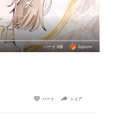
ハート 6個
2spoon
ハート
シェア