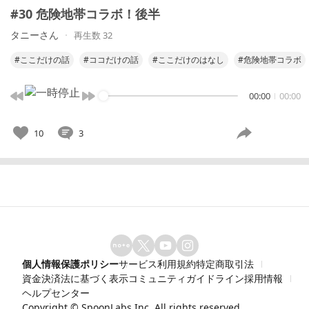
#30 危険地帯コラボ！後半
タニーさん
再生数 32
#ここだけの話
#ココだけの話
#ここだけのはなし
#危険地帯コラボ
00:00
00:00
10
3
個人情報保護ポリシー
サービス利用規約
特定商取引法
資金決済法に基づく表示
コミュニティガイドライン
採用情報
ヘルプセンター
Copyright ©
SpoonLabs Inc.
All rights reserved.