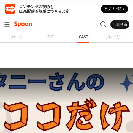
コンテンツの視聴も

アプリで聴く
LIVE配信も簡単にできるよ👍
会員登録
ホーム
LIVE
CAST
プレイリスト