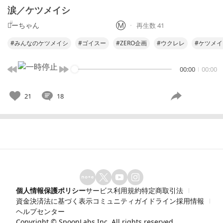
涙／ケツメイシ
あ̆̈ーちゃん Ⓜ️
再生数 41
#みんなのケツメイシ
#ゴイスー
#ZERO企画
#ウクレレ
#ケツメイ
00:00
00:00
21
18
個人情報保護ポリシー
サービス利用規約
特定商取引法
資金決済法に基づく表示
コミュニティガイドライン
採用情報
ヘルプセンター
Copyright ©
SpoonLabs Inc.
All rights reserved.