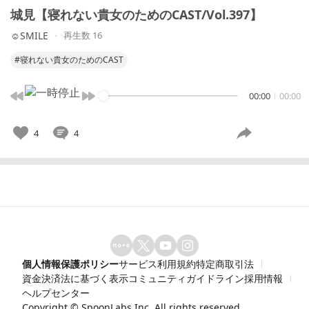
城見【寝れない貴女のためのCAST/Vol.397】
☺︎︎SMILE
再生数 16
#寝れない貴女のためのCAST
00:00
00:00
4
4
個人情報保護ポリシー
サービス利用規約
特定商取引法
資金決済法に基づく表示
コミュニティガイドライン
採用情報
ヘルプセンター
Copyright ©
SpoonLabs Inc.
All rights reserved.