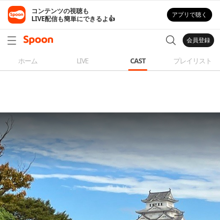
コンテンツの視聴も

アプリで聴く
LIVE配信も簡単にできるよ👍
会員登録
ホーム
LIVE
CAST
プレイリスト