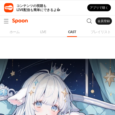
コンテンツの視聴も

アプリで聴く
LIVE配信も簡単にできるよ👍
会員登録
ホーム
LIVE
CAST
プレイリスト