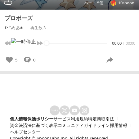
ハート 5個
10spoon
プロポーズ
☪︎꙳めあ❀
再生数 3
00:00
00:00
5
0
個人情報保護ポリシー
サービス利用規約
特定商取引法
資金決済法に基づく表示
コミュニティガイドライン
採用情報
ヘルプセンター
Copyright ©
SpoonLabs Inc.
All rights reserved.