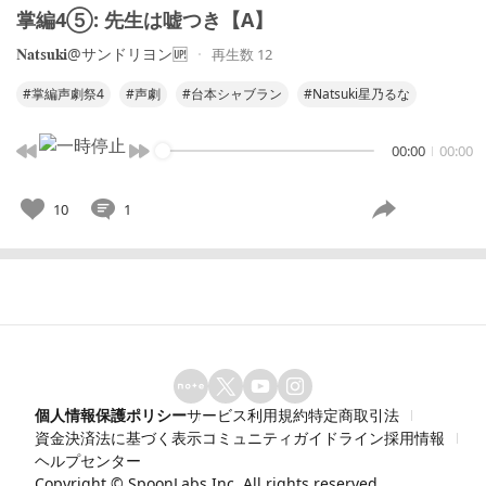
掌編4⑤: 先生は嘘つき【A】
𝐍𝐚𝐭𝐬𝐮𝐤𝐢@サンドリヨン🆙
再生数 12
#掌編声劇祭4
#声劇
#台本シャブラン
#Natsuki星乃るな
00:00
00:00
10
1
個人情報保護ポリシー
サービス利用規約
特定商取引法
資金決済法に基づく表示
コミュニティガイドライン
採用情報
ヘルプセンター
Copyright ©
SpoonLabs Inc.
All rights reserved.