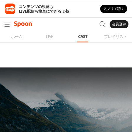
コンテンツの視聴も

アプリで聴く
LIVE配信も簡単にできるよ👍
会員登録
ホーム
LIVE
CAST
プレイリスト