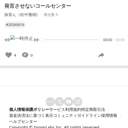
発言させないコールセンター
抹茶ん（松中雅樹)
再生数 5
#20260616
00:00
00:00
4
0
個人情報保護ポリシー
サービス利用規約
特定商取引法
資金決済法に基づく表示
コミュニティガイドライン
採用情報
ヘルプセンター
Copyright ©
SpoonLabs Inc.
All rights reserved.