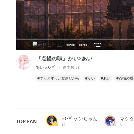
00:00
00:00
『点描の唄』かい×あい
あい 𝜅☪︎*ﾟ
再生数 28
#ずっとずっと友達だから
#かい
#あい
#点描の唄
𝜅☪︎*ﾟケンちゃん
マクタ
TOP FAN
6
12