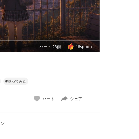
ハート 23個
18spoon
#歌ってみた
ハート
シェア
ン