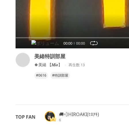
00:00
00:00
美緒特訓部屋
🍀︎‬美緒 【𝑴𝒊𝒐】
再生数 13
#0616
#特訓部屋
🚚💨HIROAKI(ﾋﾛｱｷ)
TOP FAN
6