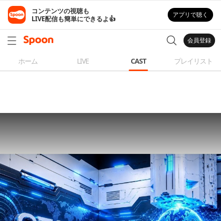
コンテンツの視聴も

アプリで聴く
LIVE配信も簡単にできるよ👍
会員登録
ホーム
LIVE
CAST
プレイリスト