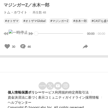
マジンガーZ／水木一郎
トム・ホワイト
再生数 48
#オトザマ
#オトザマGlobal
#マジンガーZ
#水木一郎
#CASTも
00:00
00:00
30
46
個人情報保護ポリシー
サービス利用規約
特定商取引法
資金決済法に基づく表示
コミュニティガイドライン
採用情報
ヘルプセンター
Copyright ©
SpoonLabs Inc.
All rights reserved.