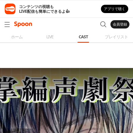
コンテンツの視聴も

アプリで聴く
LIVE配信も簡単にできるよ👍
会員登録
ホーム
LIVE
CAST
プレイリスト