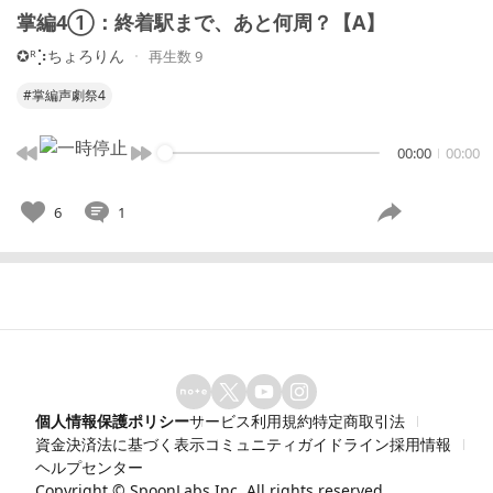
掌編4①：終着駅まで、あと何周？【A】
✪ᴿ⡱ちょろりん
再生数 9
#掌編声劇祭4
00:00
00:00
6
1
個人情報保護ポリシー
サービス利用規約
特定商取引法
資金決済法に基づく表示
コミュニティガイドライン
採用情報
ヘルプセンター
Copyright ©
SpoonLabs Inc.
All rights reserved.