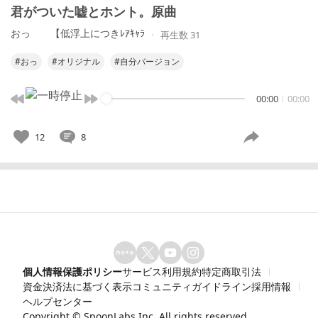
君がついた嘘とホント。原曲
おっ  ︎︎【低浮上につきﾚｱｷｬﾗ
再生数 31
#おっ
#オリジナル
#自分バージョン
00:00
00:00
12
8
個人情報保護ポリシー
サービス利用規約
特定商取引法
資金決済法に基づく表示
コミュニティガイドライン
採用情報
ヘルプセンター
Copyright ©
SpoonLabs Inc.
All rights reserved.