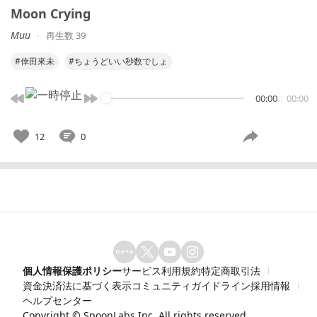
Moon Crying
𝘔𝘶𝘶
再生数 39
#倖田來未
#ちょうどいい秒数でしょ
00:00
00:00
12
0
個人情報保護ポリシー
サービス利用規約
特定商取引法
資金決済法に基づく表示
コミュニティガイドライン
採用情報
ヘルプセンター
Copyright ©
SpoonLabs Inc.
All rights reserved.