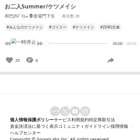
お二人Summer/ケツメイシ
和巴(ｶｽﾞﾊ)☕︎︎‎🦍道場門下生
再生数 28
#みんなのケツメイシ
#ゴイスー
#ケツメイシ
#ZERO主催
00:00
00:00
25
6
個人情報保護ポリシー
サービス利用規約
特定商取引法
資金決済法に基づく表示
コミュニティガイドライン
採用情報
ヘルプセンター
Copyright ©
SpoonLabs Inc.
All rights reserved.