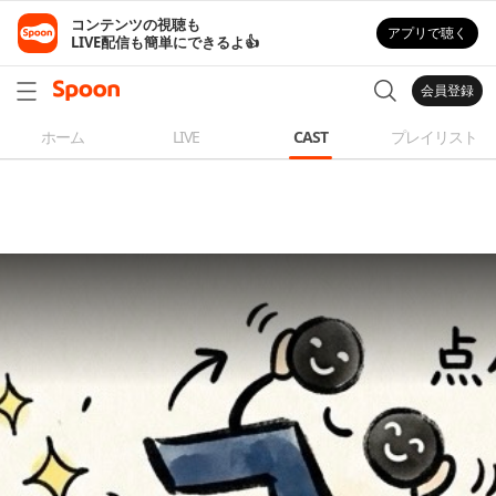
コンテンツの視聴も

アプリで聴く
LIVE配信も簡単にできるよ👍
会員登録
ホーム
LIVE
CAST
プレイリスト