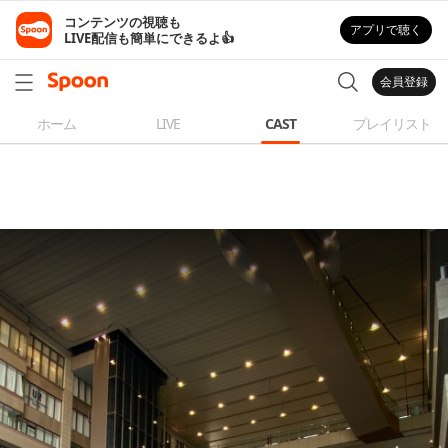
コンテンツの視聴も

アプリで聴く
LIVE配信も簡単にできるよ👍
会員登録
ホーム
LIVE
CAST
プレイリスト