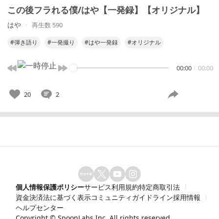
この後フラれる僕/はや【一発録】【オリジナル】
はや
再生数 590
#弾き語り
#一発撮り
#はや一発録
#オリジナル
00:00
00:00
20
2
個人情報保護ポリシー
サービス利用規約
特定商取引法
資金決済法に基づく表示
コミュニティガイドライン
採用情報
ヘルプセンター
Copyright ©
SpoonLabs Inc.
All rights reserved.