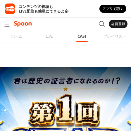
コンテンツの視聴も

アプリで聴く
LIVE配信も簡単にできるよ👍
会員登録
ホーム
LIVE
CAST
プレイリスト