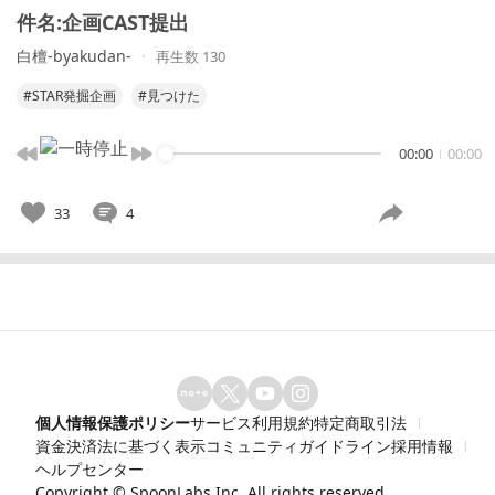
件名:企画CAST提出
白檀-byakudan-
再生数 130
#STAR発掘企画
#見つけた
00:00
00:00
33
4
個人情報保護ポリシー
サービス利用規約
特定商取引法
資金決済法に基づく表示
コミュニティガイドライン
採用情報
ヘルプセンター
Copyright ©
SpoonLabs Inc.
All rights reserved.