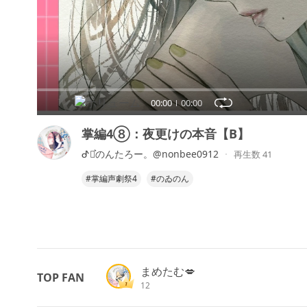
00:00
00:00
掌編4⑧：夜更けの本音【B】
ᕷ⋆͛のんたろー。@nonbee0912
再生数 41
#掌編声劇祭4
#のゐのん
まめたむ💋
TOP FAN
12