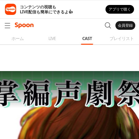
コンテンツの視聴も

アプリで聴く
LIVE配信も簡単にできるよ👍
会員登録
ホーム
LIVE
CAST
プレイリスト