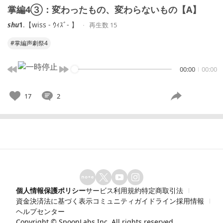
掌編4③：変わったもの、変わらないもの【A】
𝙨𝙝𝙪𝟭.【wiss - ｳｨｽﾞ- 】
再生数 15
#掌編声劇祭4
00:00
00:00
17
2
個人情報保護ポリシー
サービス利用規約
特定商取引法
資金決済法に基づく表示
コミュニティガイドライン
採用情報
ヘルプセンター
Copyright ©
SpoonLabs Inc.
All rights reserved.