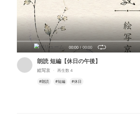
00:00
00:00
朗読 短編【休日の午後】
絵写京
再生数 4
#朗読
#短編
#休日