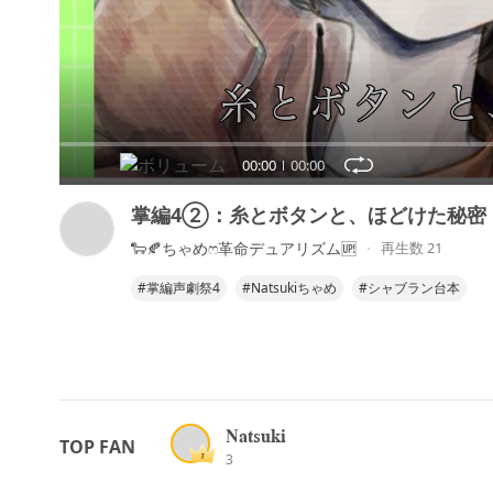
00:00
00:00
掌編4②：糸とボタンと、ほどけた秘密
🐑🍂ちゃめෆ‪革命デュアリズム🆙
再生数 21
#掌編声劇祭4
#Natsukiちゃめ
#シャブラン台本
𝐍𝐚𝐭𝐬𝐮𝐤𝐢
TOP FAN
3