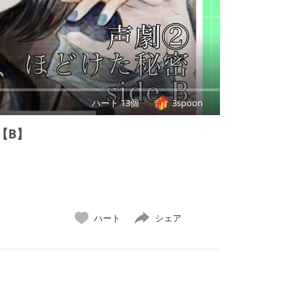
ハート 13個
3spoon
【B】
ハート
シェア