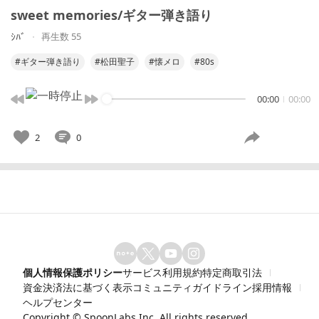
sweet memories/ギター弾き語り
ｼﾊﾞ
再生数 55
#ギター弾き語り
#松田聖子
#懐メロ
#80s
00:00
00:00
2
0
個人情報保護ポリシー
サービス利用規約
特定商取引法
資金決済法に基づく表示
コミュニティガイドライン
採用情報
ヘルプセンター
Copyright ©
SpoonLabs Inc.
All rights reserved.